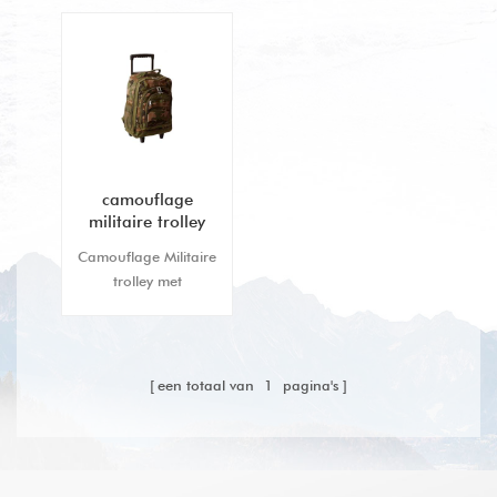
camouflage
militaire trolley
rugzak
Camouflage Militaire
trolley met
verschillende zakken
ontwerp die aan de
dagelijkse
verpakkingsbehoeften
een totaal van
1
pagina's
kan voldoen.